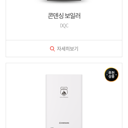
콘덴싱 보일러
DQC
자세히보기