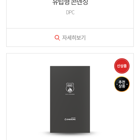
유럽형 콘덴싱
DPC
자세히보기