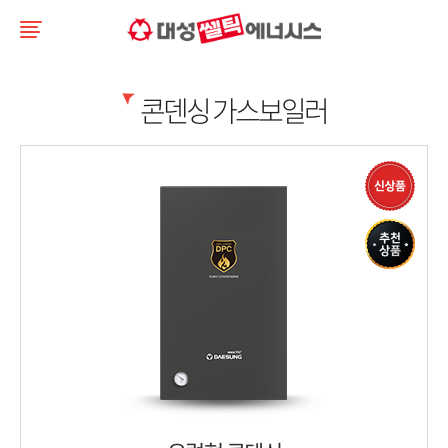
콘덴싱 가스보일러