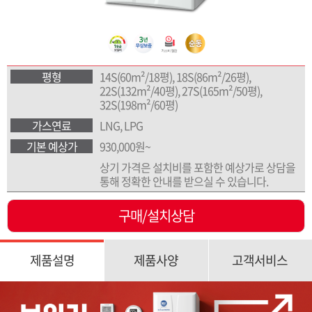
평형
14S(60m²/18평), 18S(86m²/26평),
22S(132m²/40평), 27S(165m²/50평),
32S(198m²/60평)
가스연료
LNG, LPG
기본 예상가
930,000원~
상기 가격은 설치비를 포함한 예상가로 상담을
통해 정확한 안내를 받으실 수 있습니다.
구매/설치상담
제품설명
제품사양
고객서비스