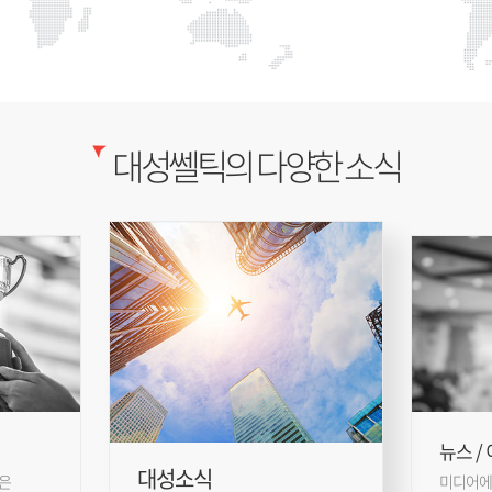
대성쎌틱의 다양한 소식
뉴스 /
대성소식
은
미디어에