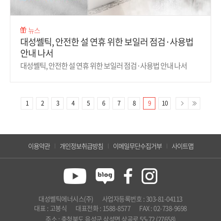
뉴스
대성쎌틱, 안전한 설 연휴 위한 보일러 점검·사용법
안내 나서
대성쎌틱, 안전한 설 연휴 위한 보일러 점검·사용법 안내 나서
1
2
3
4
5
6
7
8
9
10
이용약관
개인정보취급방침
이메일무단수집거부
사이트맵
대성쎌틱에너시스(주)
사업자등록번호 : 303-81-04113
대표 : 고봉식
대표전화 : 1588-8577
FAX : 02-738-9698
주소 : 충청북도 음성군 삼성면 상곡로 55-72 (27658)