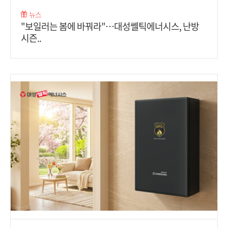
뉴스
"보일러는 봄에 바꿔라"…대성쎌틱에너시스, 난방
시즌..