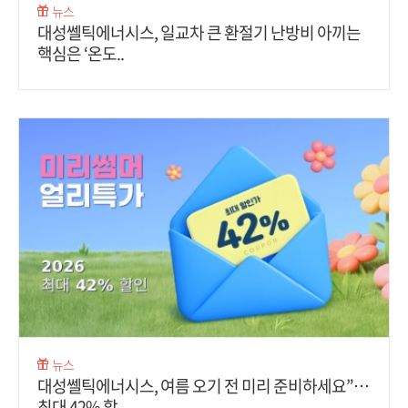
뉴스
대성쎌틱에너시스, 일교차 큰 환절기 난방비 아끼는
핵심은 ‘온도..
뉴스
대성쎌틱에너시스, 여름 오기 전 미리 준비하세요”…
최대 42% 할..