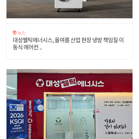
뉴스
대성쎌틱에너시스, 올여름 산업 현장 냉방 책임질 이
동식 에어컨 ..