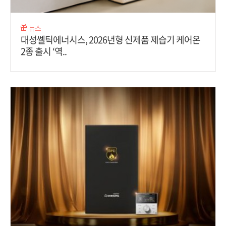
뉴스
대성쎌틱에너시스, 2026년형 신제품 제습기 케어온
2종 출시 ‘역..