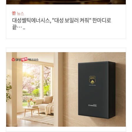
뉴스
대성쎌틱에너시스, "대성 보일러 켜줘" 한마디로
끝… ..