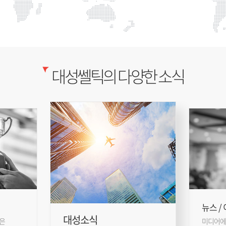
대성쎌틱의 다양한 소식
뉴스 /
대성소식
은
미디어에