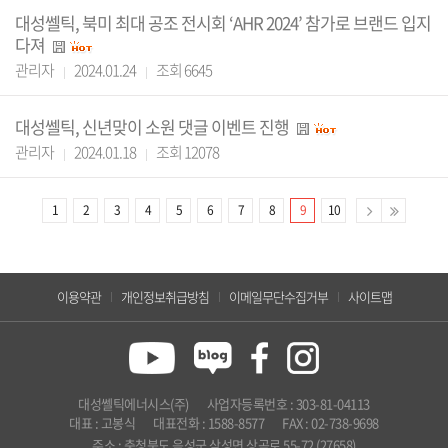
대성쎌틱, 북미 최대 공조 전시회 ‘AHR 2024’ 참가로 브랜드 입지
다져
관리자
2024.01.24
조회 6645
대성쎌틱, 신년맞이 소원 댓글 이벤트 진행
관리자
2024.01.18
조회 12078
1
2
3
4
5
6
7
8
9
10
이용약관
개인정보취급방침
이메일무단수집거부
사이트맵
대성쎌틱에너시스(주)
사업자등록번호 : 303-81-04113
대표 : 고봉식
대표전화 : 1588-8577
FAX : 02-738-9698
주소 : 충청북도 음성군 삼성면 상곡로 55-72 (27658)