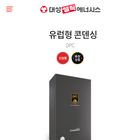
유럽형 콘덴싱
DPC