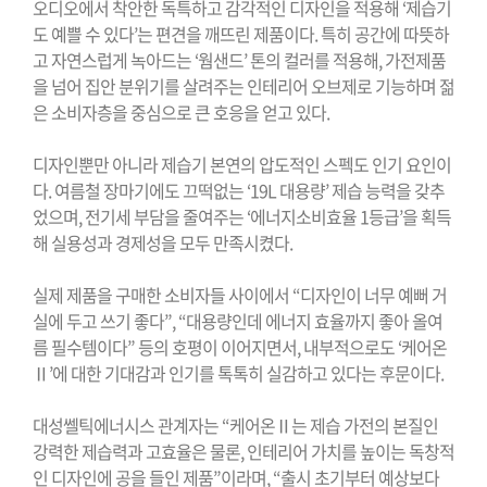
오디오에서 착안한 독특하고 감각적인 디자인을 적용해 ‘제습기
도 예쁠 수 있다’는 편견을 깨뜨린 제품이다
.
특히 공간에 따뜻하
고 자연스럽게 녹아드는 ‘웜샌드’ 톤의 컬러를 적용해
,
가전제품
을 넘어 집안 분위기를 살려주는 인테리어 오브제로 기능하며 젊
은 소비자층을 중심으로 큰 호응을 얻고 있다
.
디자인뿐만 아니라 제습기 본연의 압도적인 스펙도 인기 요인이
다
.
여름철 장마기에도 끄떡없는 ‘
19L
대용량’ 제습 능력을 갖추
었으며
,
전기세 부담을 줄여주는 ‘에너지소비효율
1
등급’을 획득
해 실용성과 경제성을 모두 만족시켰다
.
실제 제품을 구매한 소비자들 사이에서 “디자인이 너무 예뻐 거
실에 두고 쓰기 좋다”
,
“대용량인데 에너지 효율까지 좋아 올여
름 필수템이다” 등의 호평이 이어지면서
,
내부적으로도 ‘케어온
Ⅱ’에 대한 기대감과 인기를 톡톡히 실감하고 있다는 후문이다
.
대성쎌틱에너시스 관계자는 “케어온Ⅱ는 제습 가전의 본질인
강력한 제습력과 고효율은 물론
,
인테리어 가치를 높이는 독창적
인 디자인에 공을 들인 제품”이라며
,
“출시 초기부터 예상보다