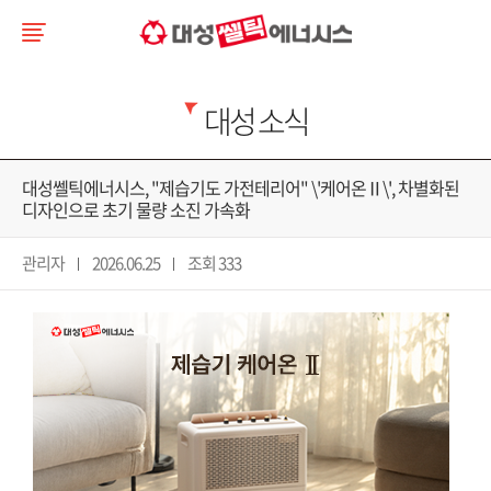
대성 소식
대성쎌틱에너시스, "제습기도 가전테리어" \'케어온Ⅱ\', 차별화된
디자인으로 초기 물량 소진 가속화
관리자
2026.06.25
조회 333