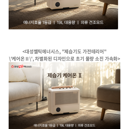
<
대성쎌틱에너시스
, "
제습기도 가전테리어
"
\'
케어온Ⅱ
\',
차별화된 디자인으로 초기 물량 소진 가속화
>