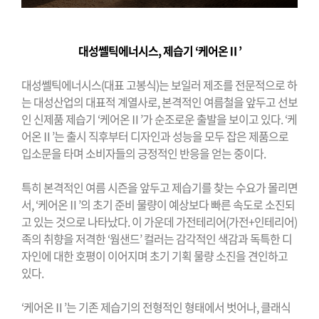
대성쎌틱에너시스
,
제습기 ‘케어온Ⅱ’
대성쎌틱에너시스
(
대표 고봉식
)
는 보일러 제조를 전문적으로 하
는 대성산업의 대표적 계열사로
,
본격적인 여름철을 앞두고 선보
인 신제품 제습기 ‘케어온Ⅱ’가 순조로운 출발을 보이고 있다
.
‘케
어온Ⅱ’는 출시 직후부터 디자인과 성능을 모두 잡은 제품으로
입소문을 타며 소비자들의 긍정적인 반응을 얻는 중이다
.
특히 본격적인 여름 시즌을 앞두고 제습기를 찾는 수요가 몰리면
서
,
‘케어온Ⅱ’의 초기 준비 물량이 예상보다 빠른 속도로 소진되
고 있는 것으로 나타났다
.
이 가운데 가전테리어
(
가전
+
인테리어
)
족의 취향을 저격한 ‘웜샌드’ 컬러는 감각적인 색감과 독특한 디
자인에 대한 호평이 이어지며 초기 기획 물량 소진을 견인하고
있다
.
‘케어온Ⅱ’는 기존 제습기의 전형적인 형태에서 벗어나
,
클래식