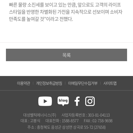
빠른 물량 소진세를 보이고 있는 만큼
,
앞으로도 고객의 라이프
스타일을 반영한 차별화된 가전을 지속적으로 선보이며 소비자
만족도를 높여갈 것”이라고 전했다
.
목록
이용약관
개인정보취급방침
이메일무단수집거부
사이트맵
대성쎌틱에너시스(주)
사업자등록번호 : 303-81-04113
대표 : 고봉식
대표전화 : 1588-8577
FAX : 02-738-9698
주소 : 충청북도 음성군 삼성면 상곡로 55-72 (27658)