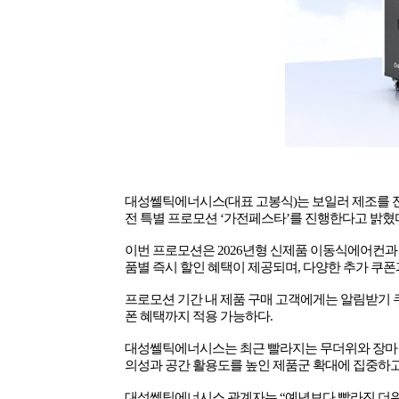
대성쎌틱에너시스
(
대표 고봉식
)
는 보일러 제조를
전 특별 프로모션
‘
가전페스타
’
를 진행한다고 밝혔
이번 프로모션은
2026
년형 신제품 이동식에어컨과 
품별 즉시 할인 혜택이 제공되며
,
다양한 추가 쿠폰
프로모션 기간 내 제품 구매 고객에게는 알림받기 
폰 혜택까지 적용 가능하다
.
대성쎌틱에너시스는 최근 빨라지는 무더위와 장마 
의성과 공간 활용도를 높인 제품군 확대에 집중하
대성쎌틱에너시스 관계자는
“
예년보다 빨라진 더위