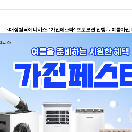
<
대성쎌틱에너시스
, ‘
가전페스타
’
프로모션 진행
…
여름가전 