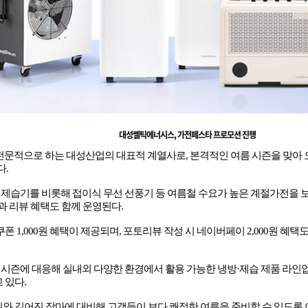
대성쎌틱에너시스
,
가전페스타 프로모션 진행
 전문적으로 하는 대성산업의 대표적 계열사로
,
본격적인 여름 시즌을 맞아 
다
.
제습기를 비롯해 접이식 무선 선풍기 등 여름철 수요가 높은 계절가전을 
과 리뷰 혜택도 함께 운영된다
.
쿠폰
1,000
원 혜택이 제공되며
,
포토리뷰 작성 시 네이버페이
2,000
원 혜택도
시즌에 대응해 실내외 다양한 환경에서 활용 가능한 냉방
·
제습 제품 라인
고 있다
.
와 길어진 장마에 대비해 고객들이 보다 쾌적한 여름을 준비할 수 있도록