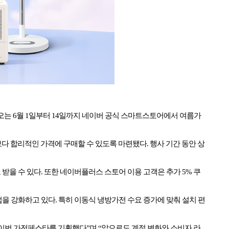
오는
6
월
1
일부터
14
일까지 네이버 공식 스마트스토어에서 여름가
보다 합리적인 가격에 구매할 수 있도록 마련됐다
.
행사 기간 동안 상
 받을 수 있다
.
또한 네이버플러스 스토어 이용 고객은 추가
5%
쿠
업을 강화하고 있다
.
특히 이동식 냉방가전 수요 증가에 맞춰 설치 편
 이번 가전페스타를 기획했다
”
며
“
앞으로도 계절 변화와 소비자 라